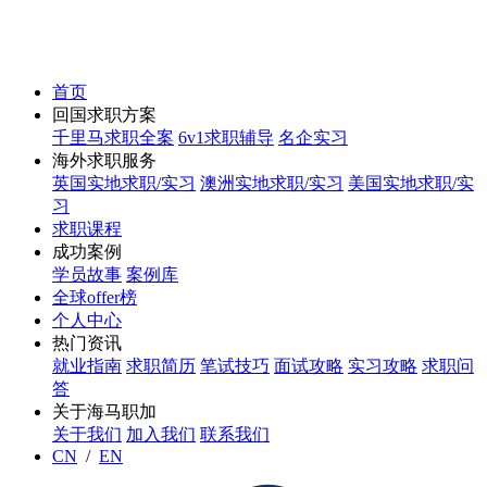
首页
回国求职方案
千里马求职全案
6v1求职辅导
名企实习
海外求职服务
英国实地求职/实习
澳洲实地求职/实习
美国实地求职/实
习
求职课程
成功案例
学员故事
案例库
全球offer榜
个人中心
热门资讯
就业指南
求职简历
笔试技巧
面试攻略
实习攻略
求职问
答
关于海马职加
关于我们
加入我们
联系我们
CN
/
EN