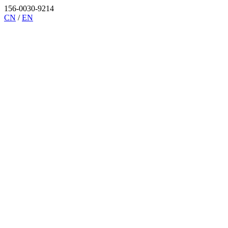
156-0030-9214
CN
/
EN