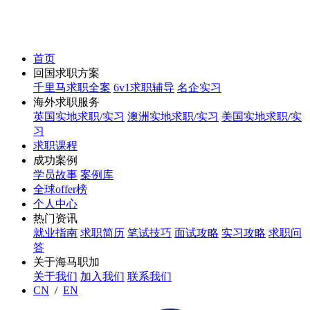
首页
回国求职方案
千里马求职全案
6v1求职辅导
名企实习
海外求职服务
英国实地求职/实习
澳洲实地求职/实习
美国实地求职/实
习
求职课程
成功案例
学员故事
案例库
全球offer榜
个人中心
热门资讯
就业指南
求职简历
笔试技巧
面试攻略
实习攻略
求职问
答
关于海马职加
关于我们
加入我们
联系我们
CN
/
EN