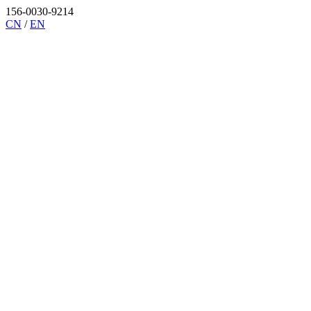
156-0030-9214
CN
/
EN