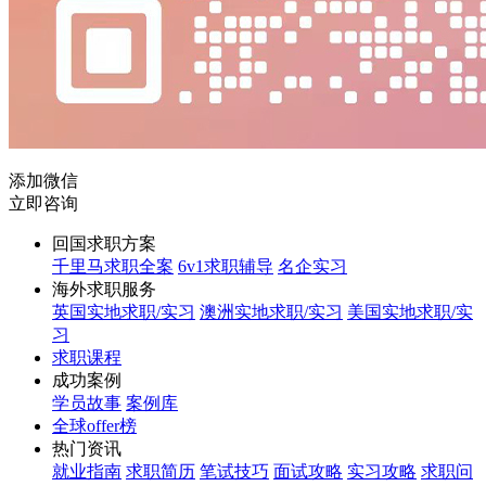
添加微信
立即咨询
回国求职方案
千里马求职全案
6v1求职辅导
名企实习
海外求职服务
英国实地求职/实习
澳洲实地求职/实习
美国实地求职/实
习
求职课程
成功案例
学员故事
案例库
全球offer榜
热门资讯
就业指南
求职简历
笔试技巧
面试攻略
实习攻略
求职问