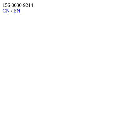
156-0030-9214
CN
/
EN