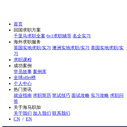
首页
回国求职方案
千里马求职全案
6v1求职辅导
名企实习
海外求职服务
英国实地求职/实习
澳洲实地求职/实习
美国实地求职/实
习
求职课程
成功案例
学员故事
案例库
全球offer榜
个人中心
热门资讯
就业指南
求职简历
笔试技巧
面试攻略
实习攻略
求职问
答
关于海马职加
关于我们
加入我们
联系我们
CN
/
EN