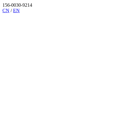
156-0030-9214
CN
/
EN