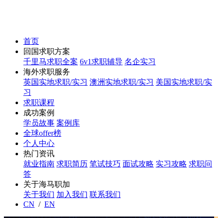
首页
回国求职方案
千里马求职全案
6v1求职辅导
名企实习
海外求职服务
英国实地求职/实习
澳洲实地求职/实习
美国实地求职/实
习
求职课程
成功案例
学员故事
案例库
全球offer榜
个人中心
热门资讯
就业指南
求职简历
笔试技巧
面试攻略
实习攻略
求职问
答
关于海马职加
关于我们
加入我们
联系我们
CN
/
EN