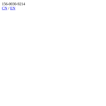
156-0030-9214
CN
/
EN