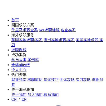
首页
回国求职方案
千里马求职全案
6v1求职辅导
名企实习
海外求职服务
英国实地求职/实习
澳洲实地求职/实习
美国实地求职/实
习
求职课程
成功案例
学员故事
案例库
全球offer榜
个人中心
热门资讯
就业指南
求职简历
笔试技巧
面试攻略
实习攻略
求职问
答
关于海马职加
关于我们
加入我们
联系我们
CN
/
EN