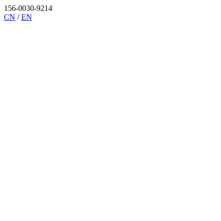
156-0030-9214
CN
/
EN