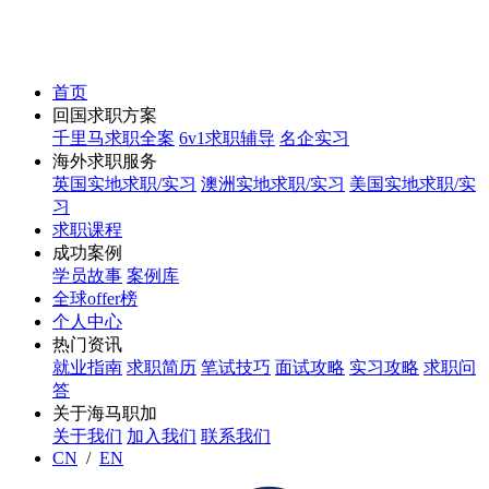
首页
回国求职方案
千里马求职全案
6v1求职辅导
名企实习
海外求职服务
英国实地求职/实习
澳洲实地求职/实习
美国实地求职/实
习
求职课程
成功案例
学员故事
案例库
全球offer榜
个人中心
热门资讯
就业指南
求职简历
笔试技巧
面试攻略
实习攻略
求职问
答
关于海马职加
关于我们
加入我们
联系我们
CN
/
EN