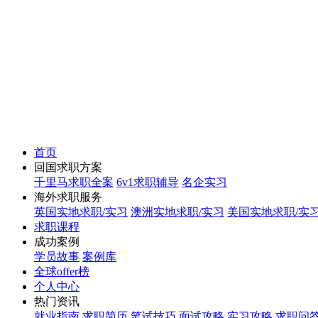
首页
回国求职方案
千里马求职全案
6v1求职辅导
名企实习
海外求职服务
英国实地求职/实习
澳洲实地求职/实习
美国实地求职/实
求职课程
成功案例
学员故事
案例库
全球offer榜
个人中心
热门资讯
就业指南
求职简历
笔试技巧
面试攻略
实习攻略
求职问