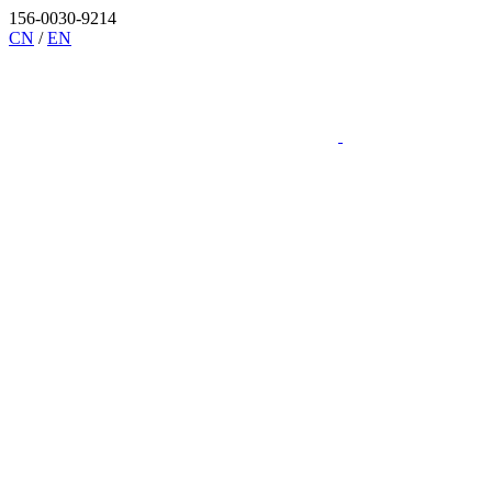
156-0030-9214
CN
/
EN