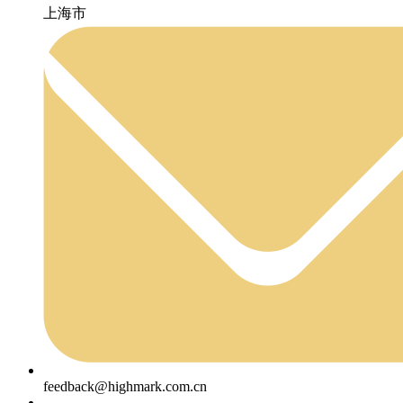
上海市
feedback@highmark.com.cn