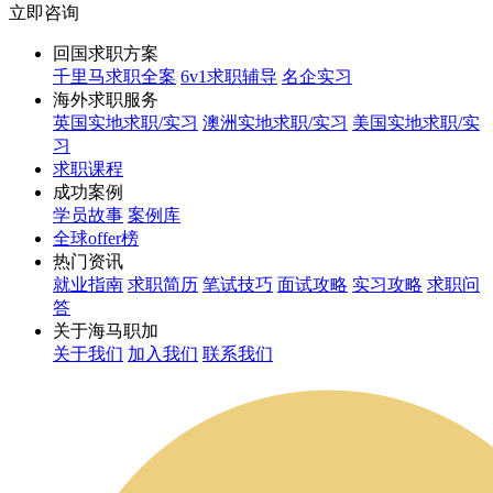
立即咨询
回国求职方案
千里马求职全案
6v1求职辅导
名企实习
海外求职服务
英国实地求职/实习
澳洲实地求职/实习
美国实地求职/实
习
求职课程
成功案例
学员故事
案例库
全球offer榜
热门资讯
就业指南
求职简历
笔试技巧
面试攻略
实习攻略
求职问
答
关于海马职加
关于我们
加入我们
联系我们