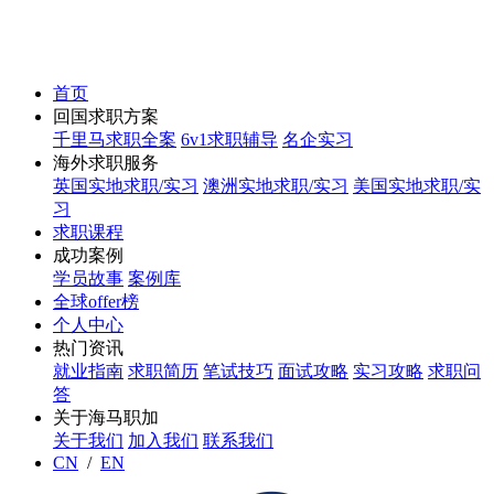
首页
回国求职方案
千里马求职全案
6v1求职辅导
名企实习
海外求职服务
英国实地求职/实习
澳洲实地求职/实习
美国实地求职/实
习
求职课程
成功案例
学员故事
案例库
全球offer榜
个人中心
热门资讯
就业指南
求职简历
笔试技巧
面试攻略
实习攻略
求职问
答
关于海马职加
关于我们
加入我们
联系我们
CN
/
EN