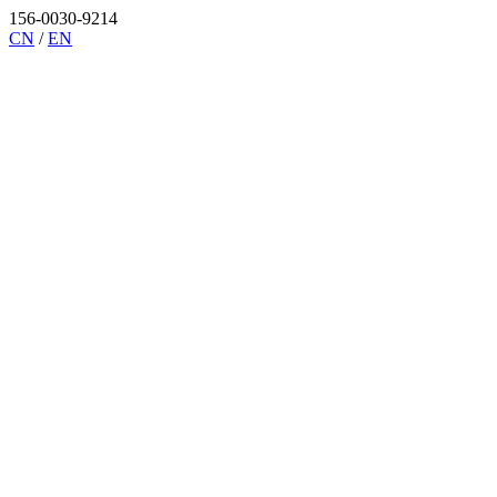
156-0030-9214
CN
/
EN