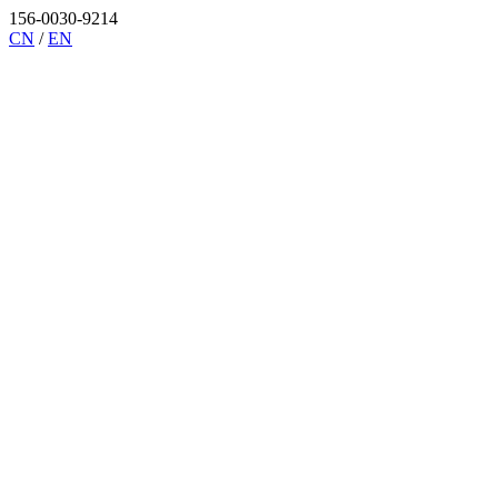
156-0030-9214
CN
/
EN