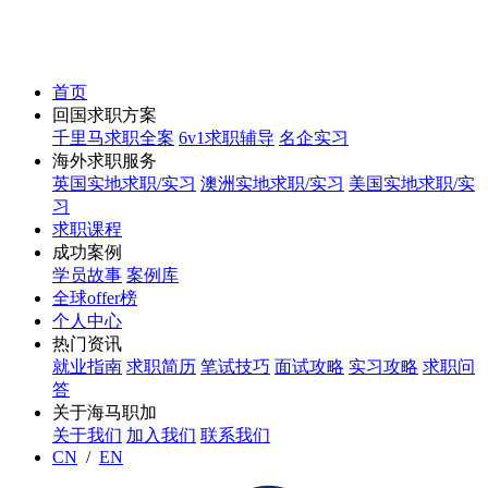
首页
回国求职方案
千里马求职全案
6v1求职辅导
名企实习
海外求职服务
英国实地求职/实习
澳洲实地求职/实习
美国实地求职/实
习
求职课程
成功案例
学员故事
案例库
全球offer榜
个人中心
热门资讯
就业指南
求职简历
笔试技巧
面试攻略
实习攻略
求职问
答
关于海马职加
关于我们
加入我们
联系我们
CN
/
EN