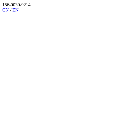
156-0030-9214
CN
/
EN