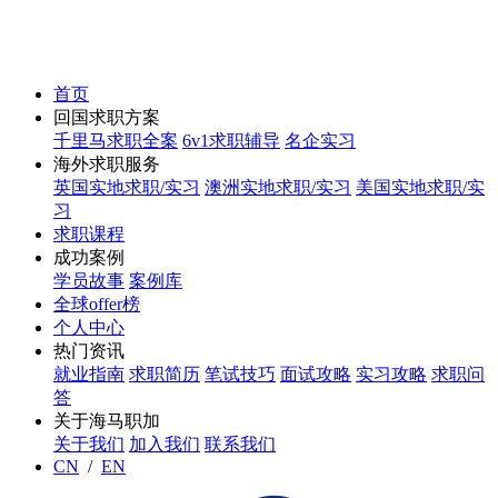
首页
回国求职方案
千里马求职全案
6v1求职辅导
名企实习
海外求职服务
英国实地求职/实习
澳洲实地求职/实习
美国实地求职/实
习
求职课程
成功案例
学员故事
案例库
全球offer榜
个人中心
热门资讯
就业指南
求职简历
笔试技巧
面试攻略
实习攻略
求职问
答
关于海马职加
关于我们
加入我们
联系我们
CN
/
EN