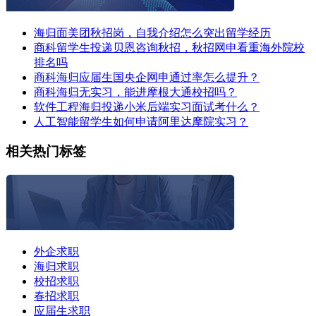
海归面美团秋招岗，自我介绍怎么突出留学经历
商科留学生投递贝恩咨询秋招，秋招网申看重海外院校
排名吗
商科海归应届生国央企网申通过率怎么提升？
商科海归无实习，能进摩根大通校招吗？
软件工程海归投递小米后端实习面试考什么？
人工智能留学生如何申请阿里达摩院实习？
相关热门标签
外企求职
海归求职
校招求职
春招求职
应届生求职