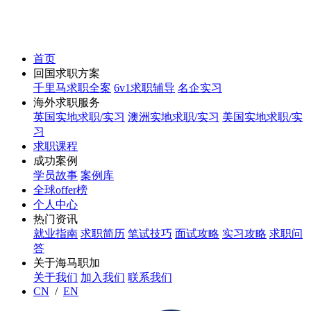
首页
回国求职方案
千里马求职全案
6v1求职辅导
名企实习
海外求职服务
英国实地求职/实习
澳洲实地求职/实习
美国实地求职/实
习
求职课程
成功案例
学员故事
案例库
全球offer榜
个人中心
热门资讯
就业指南
求职简历
笔试技巧
面试攻略
实习攻略
求职问
答
关于海马职加
关于我们
加入我们
联系我们
CN
/
EN