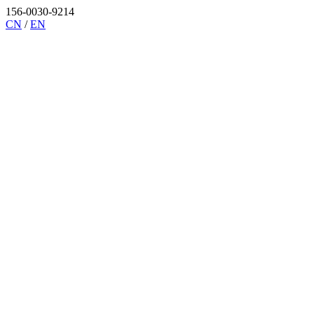
156-0030-9214
CN
/
EN