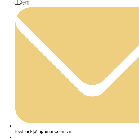
上海市
feedback@highmark.com.cn