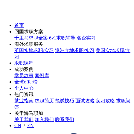
首页
回国求职方案
千里马求职全案
6v1求职辅导
名企实习
海外求职服务
英国实地求职/实习
澳洲实地求职/实习
美国实地求职/实
习
求职课程
成功案例
学员故事
案例库
全球offer榜
个人中心
热门资讯
就业指南
求职简历
笔试技巧
面试攻略
实习攻略
求职问
答
关于海马职加
关于我们
加入我们
联系我们
CN
/
EN