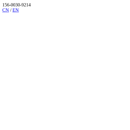
156-0030-9214
CN
/
EN