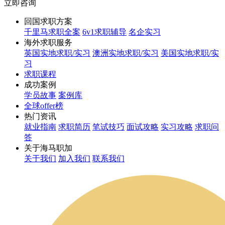
立即咨询
回国求职方案
千里马求职全案
6v1求职辅导
名企实习
海外求职服务
英国实地求职/实习
澳洲实地求职/实习
美国实地求职/实
习
求职课程
成功案例
学员故事
案例库
全球offer榜
热门资讯
就业指南
求职简历
笔试技巧
面试攻略
实习攻略
求职问
答
关于海马职加
关于我们
加入我们
联系我们