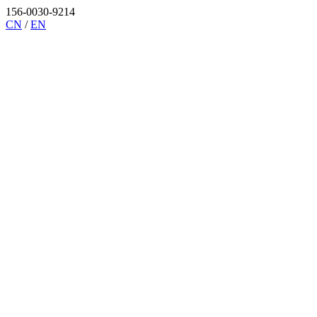
156-0030-9214
CN
/
EN