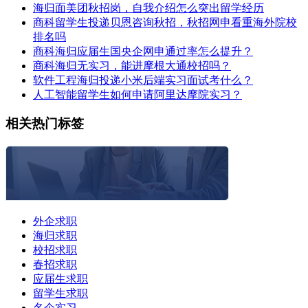
海归面美团秋招岗，自我介绍怎么突出留学经历
商科留学生投递贝恩咨询秋招，秋招网申看重海外院校
排名吗
商科海归应届生国央企网申通过率怎么提升？
商科海归无实习，能进摩根大通校招吗？
软件工程海归投递小米后端实习面试考什么？
人工智能留学生如何申请阿里达摩院实习？
相关热门标签
外企求职
海归求职
校招求职
春招求职
应届生求职
留学生求职
名企实习