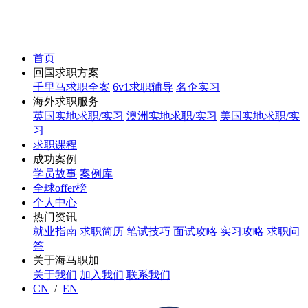
首页
回国求职方案
千里马求职全案
6v1求职辅导
名企实习
海外求职服务
英国实地求职/实习
澳洲实地求职/实习
美国实地求职/实
习
求职课程
成功案例
学员故事
案例库
全球offer榜
个人中心
热门资讯
就业指南
求职简历
笔试技巧
面试攻略
实习攻略
求职问
答
关于海马职加
关于我们
加入我们
联系我们
CN
/
EN