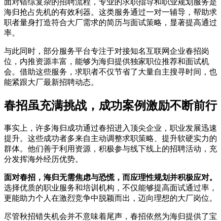
面对错综复杂的招聘流程，专业的求职指导和职业规划服务是
海归抢占先机的有效利器。这类服务通过一对一辅导，帮助求
职者量身打造符合大厂需求的简历与面试策略，显著提高通过
率。
与此同时，部分服务平台专注于对接知名互联网企业春招岗
位，内推资源丰富，能够为海归提供独家职位推荐和面试机
会。借助这些服务，求职者不仅节省了大量自主搜寻时间，也
能紧跟大厂最新招聘动态。
春招虽充满挑战，成功案例激励不断前行
事实上，许多海归成功通过春招进入顶尖企业，职业发展迅速
提升。这些成功者多来自主动调整求职策略、提升软硬实力的
群体。他们善于利用资源，积极参与线下线上的招聘活动，充
分发挥海外经历优势。
面对春招，海归无需焦虑与恐慌，而应理性规划并积极应对。
选择优质的职业服务和培训机构，不仅能够提高面试通过率，
更能助力个人在激烈竞争中脱颖而出，迈向理想的大厂岗位。
尽管秋招错失机会并不意味着尾声，春招依然为海归提供了宝