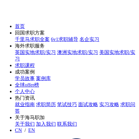
首页
回国求职方案
千里马求职全案
6v1求职辅导
名企实习
海外求职服务
英国实地求职/实习
澳洲实地求职/实习
美国实地求职/实
习
求职课程
成功案例
学员故事
案例库
全球offer榜
个人中心
热门资讯
就业指南
求职简历
笔试技巧
面试攻略
实习攻略
求职问
答
关于海马职加
关于我们
加入我们
联系我们
CN
/
EN