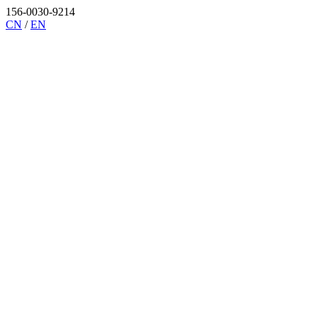
156-0030-9214
CN
/
EN