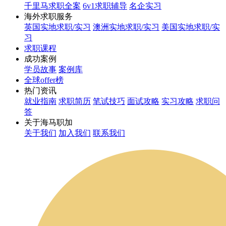
千里马求职全案
6v1求职辅导
名企实习
海外求职服务
英国实地求职/实习
澳洲实地求职/实习
美国实地求职/实
习
求职课程
成功案例
学员故事
案例库
全球offer榜
热门资讯
就业指南
求职简历
笔试技巧
面试攻略
实习攻略
求职问
答
关于海马职加
关于我们
加入我们
联系我们