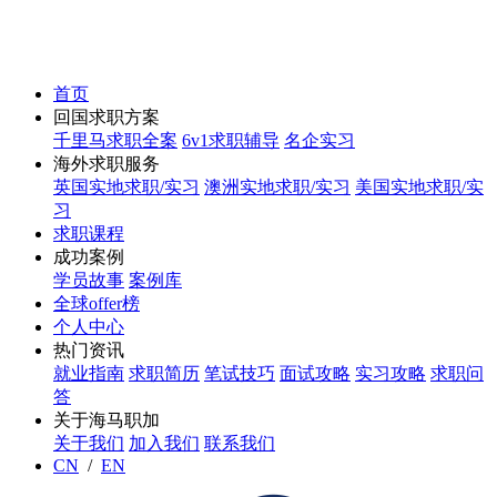
首页
回国求职方案
千里马求职全案
6v1求职辅导
名企实习
海外求职服务
英国实地求职/实习
澳洲实地求职/实习
美国实地求职/实
习
求职课程
成功案例
学员故事
案例库
全球offer榜
个人中心
热门资讯
就业指南
求职简历
笔试技巧
面试攻略
实习攻略
求职问
答
关于海马职加
关于我们
加入我们
联系我们
CN
/
EN