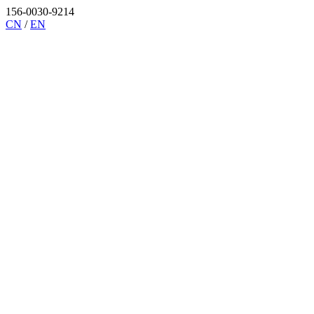
156-0030-9214
CN
/
EN