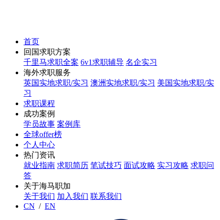
首页
回国求职方案
千里马求职全案
6v1求职辅导
名企实习
海外求职服务
英国实地求职/实习
澳洲实地求职/实习
美国实地求职/实
习
求职课程
成功案例
学员故事
案例库
全球offer榜
个人中心
热门资讯
就业指南
求职简历
笔试技巧
面试攻略
实习攻略
求职问
答
关于海马职加
关于我们
加入我们
联系我们
CN
/
EN