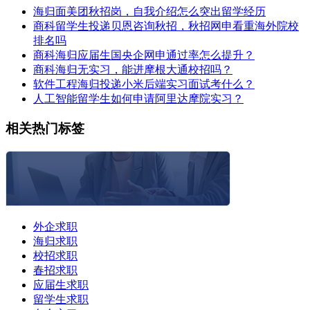
海归面美团秋招岗，自我介绍怎么突出留学经历
商科留学生投递贝恩咨询秋招，秋招网申看重海外院校
排名吗
商科海归应届生国央企网申通过率怎么提升？
商科海归无实习，能进摩根大通校招吗？
软件工程海归投递小米后端实习面试考什么？
人工智能留学生如何申请阿里达摩院实习？
相关热门标签
外企求职
海归求职
校招求职
春招求职
应届生求职
留学生求职