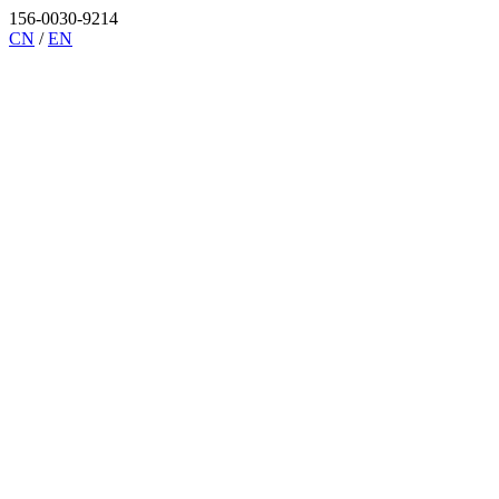
156-0030-9214
CN
/
EN