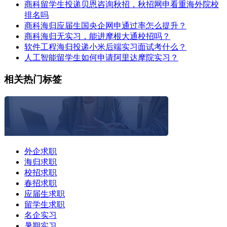
商科留学生投递贝恩咨询秋招，秋招网申看重海外院校
排名吗
商科海归应届生国央企网申通过率怎么提升？
商科海归无实习，能进摩根大通校招吗？
软件工程海归投递小米后端实习面试考什么？
人工智能留学生如何申请阿里达摩院实习？
相关热门标签
外企求职
海归求职
校招求职
春招求职
应届生求职
留学生求职
名企实习
暑期实习