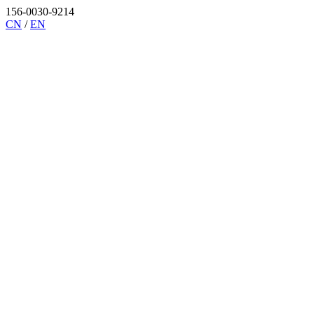
156-0030-9214
CN
/
EN