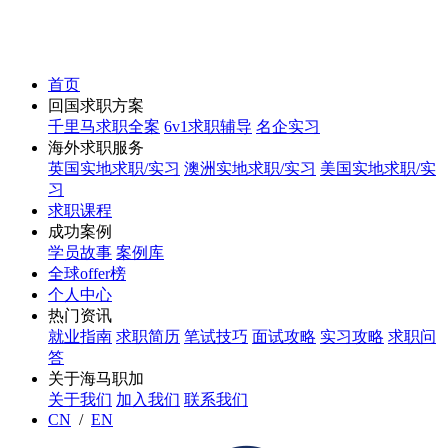
首页
回国求职方案
千里马求职全案
6v1求职辅导
名企实习
海外求职服务
英国实地求职/实习
澳洲实地求职/实习
美国实地求职/实
习
求职课程
成功案例
学员故事
案例库
全球offer榜
个人中心
热门资讯
就业指南
求职简历
笔试技巧
面试攻略
实习攻略
求职问
答
关于海马职加
关于我们
加入我们
联系我们
CN
/
EN