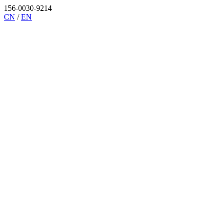
156-0030-9214
CN
/
EN