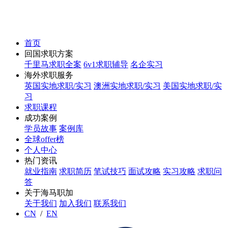
首页
回国求职方案
千里马求职全案
6v1求职辅导
名企实习
海外求职服务
英国实地求职/实习
澳洲实地求职/实习
美国实地求职/实
习
求职课程
成功案例
学员故事
案例库
全球offer榜
个人中心
热门资讯
就业指南
求职简历
笔试技巧
面试攻略
实习攻略
求职问
答
关于海马职加
关于我们
加入我们
联系我们
CN
/
EN