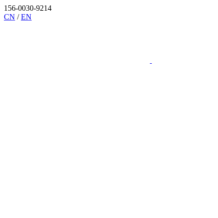
156-0030-9214
CN
/
EN