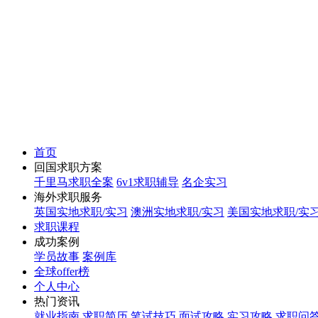
首页
回国求职方案
千里马求职全案
6v1求职辅导
名企实习
海外求职服务
英国实地求职/实习
澳洲实地求职/实习
美国实地求职/实
求职课程
成功案例
学员故事
案例库
全球offer榜
个人中心
热门资讯
就业指南
求职简历
笔试技巧
面试攻略
实习攻略
求职问