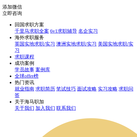
添加微信
立即咨询
回国求职方案
千里马求职全案
6v1求职辅导
名企实习
海外求职服务
英国实地求职/实习
澳洲实地求职/实习
美国实地求职/实
习
求职课程
成功案例
学员故事
案例库
全球offer榜
热门资讯
就业指南
求职简历
笔试技巧
面试攻略
实习攻略
求职问
答
关于海马职加
关于我们
加入我们
联系我们