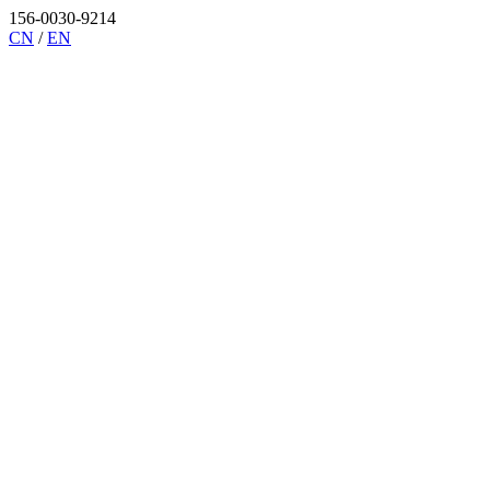
156-0030-9214
CN
/
EN