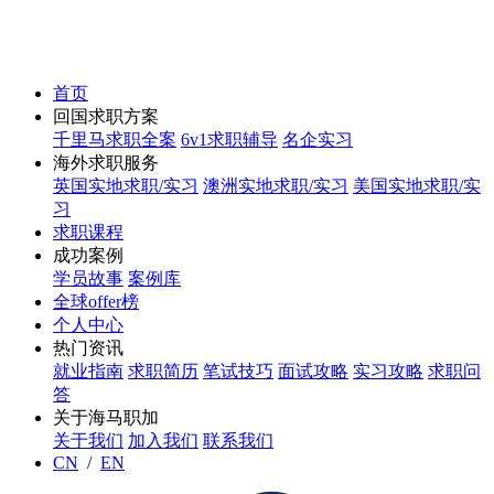
首页
回国求职方案
千里马求职全案
6v1求职辅导
名企实习
海外求职服务
英国实地求职/实习
澳洲实地求职/实习
美国实地求职/实
习
求职课程
成功案例
学员故事
案例库
全球offer榜
个人中心
热门资讯
就业指南
求职简历
笔试技巧
面试攻略
实习攻略
求职问
答
关于海马职加
关于我们
加入我们
联系我们
CN
/
EN