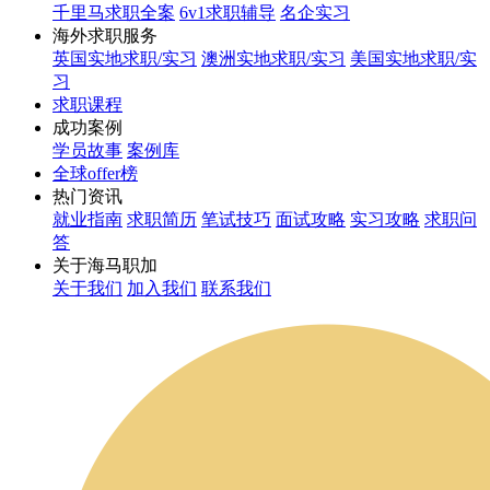
千里马求职全案
6v1求职辅导
名企实习
海外求职服务
英国实地求职/实习
澳洲实地求职/实习
美国实地求职/实
习
求职课程
成功案例
学员故事
案例库
全球offer榜
热门资讯
就业指南
求职简历
笔试技巧
面试攻略
实习攻略
求职问
答
关于海马职加
关于我们
加入我们
联系我们