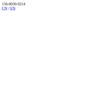
156-0030-9214
CN
/
EN