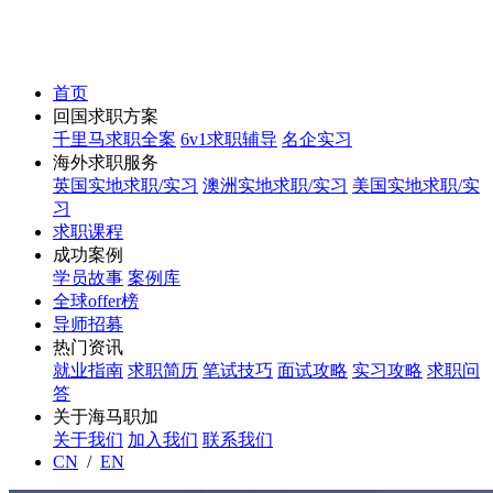
首页
回国求职方案
千里马求职全案
6v1求职辅导
名企实习
海外求职服务
英国实地求职/实习
澳洲实地求职/实习
美国实地求职/实
习
求职课程
成功案例
学员故事
案例库
全球offer榜
导师招募
热门资讯
就业指南
求职简历
笔试技巧
面试攻略
实习攻略
求职问
答
关于海马职加
关于我们
加入我们
联系我们
CN
/
EN