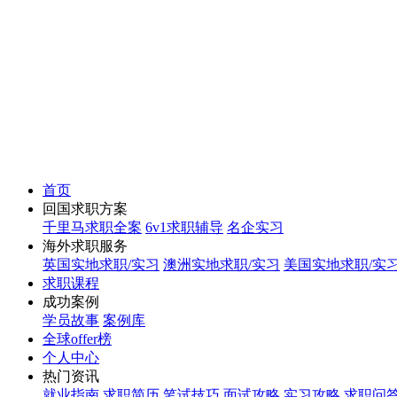
首页
回国求职方案
千里马求职全案
6v1求职辅导
名企实习
海外求职服务
英国实地求职/实习
澳洲实地求职/实习
美国实地求职/实
求职课程
成功案例
学员故事
案例库
全球offer榜
个人中心
热门资讯
就业指南
求职简历
笔试技巧
面试攻略
实习攻略
求职问