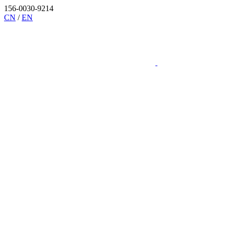
156-0030-9214
CN
/
EN