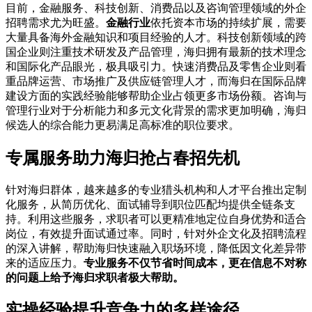
目前，金融服务、科技创新、消费品以及咨询管理领域的外企
招聘需求尤为旺盛。
金融行业
依托资本市场的持续扩展，需要
大量具备海外金融知识和项目经验的人才。科技创新领域的跨
国企业则注重技术研发及产品管理，海归拥有最新的技术理念
和国际化产品眼光，极具吸引力。快速消费品及零售企业则看
重品牌运营、市场推广及供应链管理人才，而海归在国际品牌
建设方面的实践经验能够帮助企业占领更多市场份额。咨询与
管理行业对于分析能力和多元文化背景的需求更加明确，海归
候选人的综合能力更易满足高标准的职位要求。
专属服务助力海归抢占春招先机
针对海归群体，越来越多的专业猎头机构和人才平台推出定制
化服务，从简历优化、面试辅导到职位匹配均提供全链条支
持。利用这些服务，求职者可以更精准地定位自身优势和适合
岗位，有效提升面试通过率。同时，针对外企文化及招聘流程
的深入讲解，帮助海归快速融入职场环境，降低因文化差异带
来的适应压力。
专业服务不仅节省时间成本，更在信息不对称
的问题上给予海归求职者极大帮助。
实操经验提升竞争力的多样途径