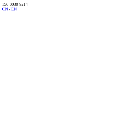
156-0030-9214
CN
/
EN