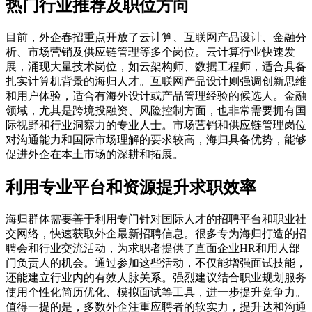
热门行业推荐及职位方向
目前，外企春招重点开放了云计算、互联网产品设计、金融分
析、市场营销及供应链管理等多个岗位。云计算行业快速发
展，涌现大量技术岗位，如云架构师、数据工程师，适合具备
扎实计算机背景的海归人才。互联网产品设计则强调创新思维
和用户体验，适合有海外设计或产品管理经验的候选人。金融
领域，尤其是跨境投融资、风险控制方面，也非常需要拥有国
际视野和行业洞察力的专业人士。市场营销和供应链管理岗位
对沟通能力和国际市场理解的要求较高，海归具备优势，能够
促进外企在本土市场的深耕和拓展。
利用专业平台和资源提升求职效率
海归群体需要善于利用专门针对国际人才的招聘平台和职业社
交网络，快速获取外企最新招聘信息。很多专为海归打造的招
聘会和行业交流活动，为求职者提供了直面企业HR和用人部
门负责人的机会。通过参加这些活动，不仅能增强面试技能，
还能建立行业内的有效人脉关系。强烈建议结合职业规划服务
使用个性化简历优化、模拟面试等工具，进一步提升竞争力。
值得一提的是，多数外企注重应聘者的软实力，提升达和沟通