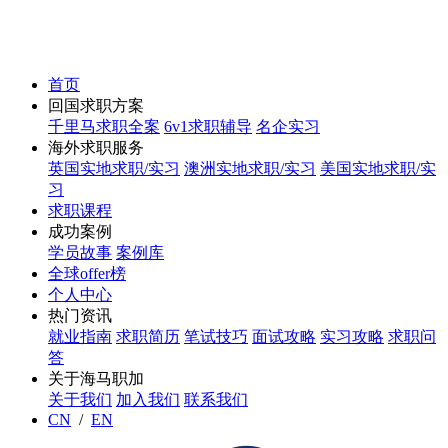
首页
回国求职方案
千里马求职全案
6v1求职辅导
名企实习
海外求职服务
英国实地求职/实习
澳洲实地求职/实习
美国实地求职/实
习
求职课程
成功案例
学员故事
案例库
全球offer榜
个人中心
热门资讯
就业指南
求职简历
笔试技巧
面试攻略
实习攻略
求职问
答
关于海马职加
关于我们
加入我们
联系我们
CN
/
EN