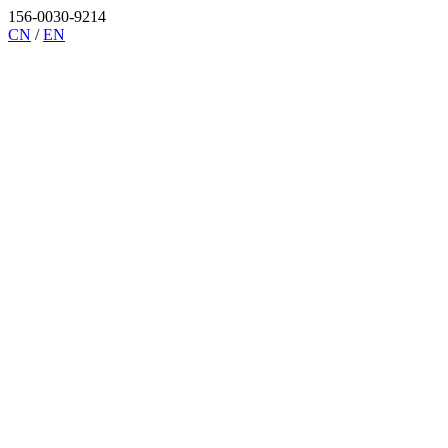
156-0030-9214
CN
/
EN