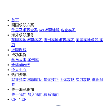
首页
回国求职方案
千里马求职全案
6v1求职辅导
名企实习
海外求职服务
英国实地求职/实习
澳洲实地求职/实习
美国实地求职/实
习
求职课程
成功案例
学员故事
案例库
全球offer榜
个人中心
热门资讯
就业指南
求职简历
笔试技巧
面试攻略
实习攻略
求职问
答
关于海马职加
关于我们
加入我们
联系我们
CN
/
EN