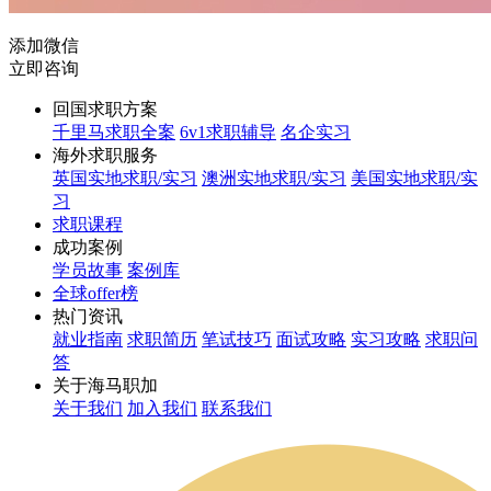
添加微信
立即咨询
回国求职方案
千里马求职全案
6v1求职辅导
名企实习
海外求职服务
英国实地求职/实习
澳洲实地求职/实习
美国实地求职/实
习
求职课程
成功案例
学员故事
案例库
全球offer榜
热门资讯
就业指南
求职简历
笔试技巧
面试攻略
实习攻略
求职问
答
关于海马职加
关于我们
加入我们
联系我们