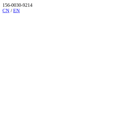
156-0030-9214
CN
/
EN