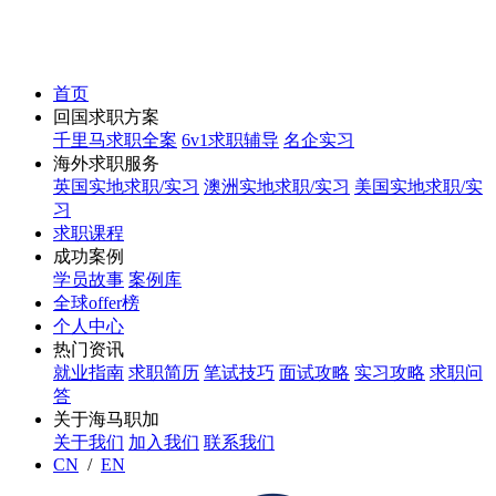
首页
回国求职方案
千里马求职全案
6v1求职辅导
名企实习
海外求职服务
英国实地求职/实习
澳洲实地求职/实习
美国实地求职/实
习
求职课程
成功案例
学员故事
案例库
全球offer榜
个人中心
热门资讯
就业指南
求职简历
笔试技巧
面试攻略
实习攻略
求职问
答
关于海马职加
关于我们
加入我们
联系我们
CN
/
EN