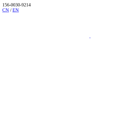
156-0030-9214
CN
/
EN