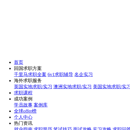
首页
回国求职方案
千里马求职全案
6v1求职辅导
名企实习
海外求职服务
英国实地求职/实习
澳洲实地求职/实习
美国实地求职/实
求职课程
成功案例
学员故事
案例库
全球offer榜
个人中心
热门资讯
就业指南
求职简历
笔试技巧
面试攻略
实习攻略
求职问