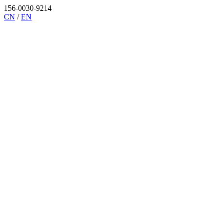
156-0030-9214
CN
/
EN