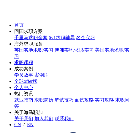
首页
回国求职方案
千里马求职全案
6v1求职辅导
名企实习
海外求职服务
英国实地求职/实习
澳洲实地求职/实习
美国实地求职/实
习
求职课程
成功案例
学员故事
案例库
全球offer榜
个人中心
热门资讯
就业指南
求职简历
笔试技巧
面试攻略
实习攻略
求职问
答
关于海马职加
关于我们
加入我们
联系我们
CN
/
EN