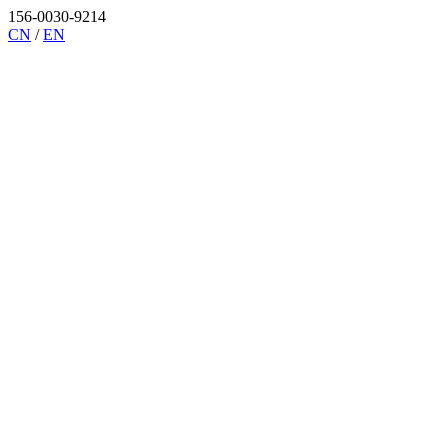
156-0030-9214
CN
/
EN