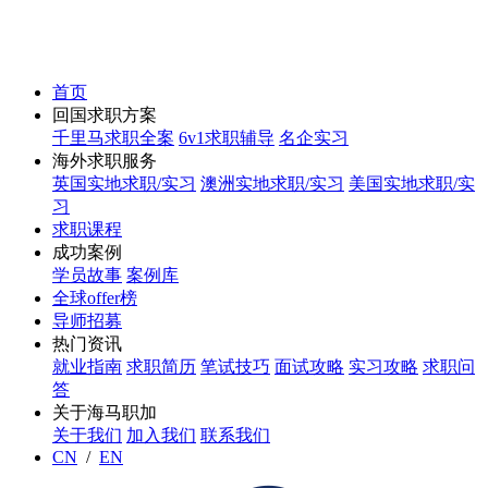
首页
回国求职方案
千里马求职全案
6v1求职辅导
名企实习
海外求职服务
英国实地求职/实习
澳洲实地求职/实习
美国实地求职/实
习
求职课程
成功案例
学员故事
案例库
全球offer榜
导师招募
热门资讯
就业指南
求职简历
笔试技巧
面试攻略
实习攻略
求职问
答
关于海马职加
关于我们
加入我们
联系我们
CN
/
EN