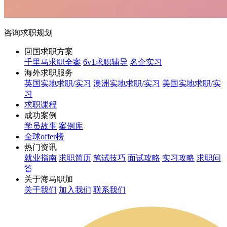
咨询求职规划
回国求职方案
千里马求职全案
6v1求职辅导
名企实习
海外求职服务
英国实地求职/实习
澳洲实地求职/实习
美国实地求职/实
习
求职课程
成功案例
学员故事
案例库
全球offer榜
热门资讯
就业指南
求职简历
笔试技巧
面试攻略
实习攻略
求职问
答
关于海马职加
关于我们
加入我们
联系我们