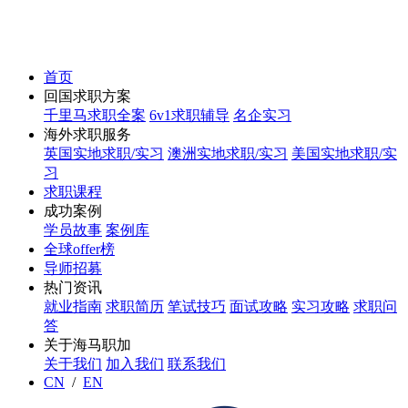
首页
回国求职方案
千里马求职全案
6v1求职辅导
名企实习
海外求职服务
英国实地求职/实习
澳洲实地求职/实习
美国实地求职/实
习
求职课程
成功案例
学员故事
案例库
全球offer榜
导师招募
热门资讯
就业指南
求职简历
笔试技巧
面试攻略
实习攻略
求职问
答
关于海马职加
关于我们
加入我们
联系我们
CN
/
EN