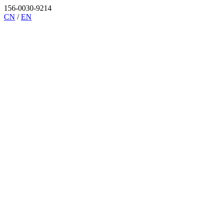
156-0030-9214
CN
/
EN