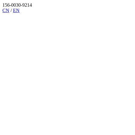
156-0030-9214
CN
/
EN