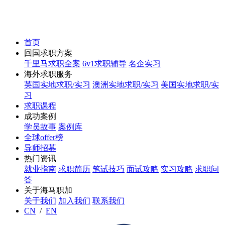
首页
回国求职方案
千里马求职全案
6v1求职辅导
名企实习
海外求职服务
英国实地求职/实习
澳洲实地求职/实习
美国实地求职/实
习
求职课程
成功案例
学员故事
案例库
全球offer榜
导师招募
热门资讯
就业指南
求职简历
笔试技巧
面试攻略
实习攻略
求职问
答
关于海马职加
关于我们
加入我们
联系我们
CN
/
EN