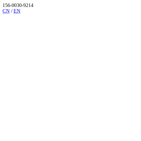
156-0030-9214
CN
/
EN