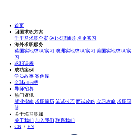
首页
回国求职方案
千里马求职全案
6v1求职辅导
名企实习
海外求职服务
英国实地求职/实习
澳洲实地求职/实习
美国实地求职/实
习
求职课程
成功案例
学员故事
案例库
全球offer榜
导师招募
热门资讯
就业指南
求职简历
笔试技巧
面试攻略
实习攻略
求职问
答
关于海马职加
关于我们
加入我们
联系我们
CN
/
EN