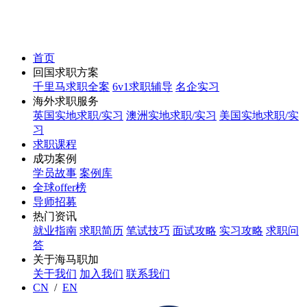
首页
回国求职方案
千里马求职全案
6v1求职辅导
名企实习
海外求职服务
英国实地求职/实习
澳洲实地求职/实习
美国实地求职/实
习
求职课程
成功案例
学员故事
案例库
全球offer榜
导师招募
热门资讯
就业指南
求职简历
笔试技巧
面试攻略
实习攻略
求职问
答
关于海马职加
关于我们
加入我们
联系我们
CN
/
EN