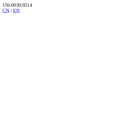
156-0030-9214
CN
/
EN