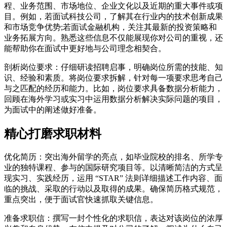
程、业务范围、市场地位、企业文化以及近期的重大事件或项
目。例如，若面试科技公司，了解其在行业内的技术创新成果
和市场竞争优势;若面试金融机构，关注其最新的投资策略和
业务拓展方向。熟悉这些信息不仅能展现你对公司的重视，还
能帮助你在面试中更好地与公司理念相契合。
剖析岗位要求：仔细研读招聘启事，明确岗位所需的技能、知
识、经验和素质。将岗位要求拆解，针对每一项要求思考自己
与之匹配的经历和能力。比如，岗位要求具备数据分析能力，
回顾在海外学习或实习中运用数据分析解决实际问题的项目，
为面试中的阐述做好准备。
精心打磨求职材料
优化简历：突出海外留学的亮点，如毕业院校的排名、所学专
业的独特课程、参与的国际研究项目等。以清晰简洁的方式呈
现实习、实践经历，运用 “STAR” 法则详细描述工作内容、面
临的挑战、采取的行动以及取得的成果。确保简历格式规范，
重点突出，便于面试官快速抓取关键信息。
准备求职信：撰写一封个性化的求职信，表达对该岗位的浓厚