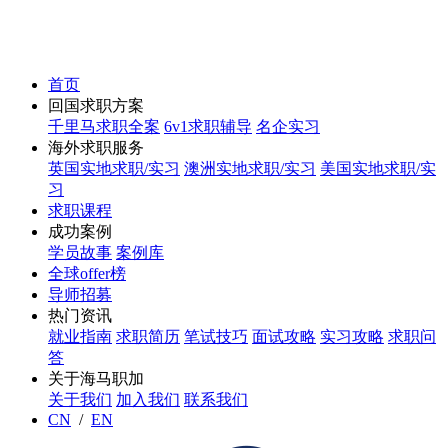
首页
回国求职方案
千里马求职全案
6v1求职辅导
名企实习
海外求职服务
英国实地求职/实习
澳洲实地求职/实习
美国实地求职/实
习
求职课程
成功案例
学员故事
案例库
全球offer榜
导师招募
热门资讯
就业指南
求职简历
笔试技巧
面试攻略
实习攻略
求职问
答
关于海马职加
关于我们
加入我们
联系我们
CN
/
EN