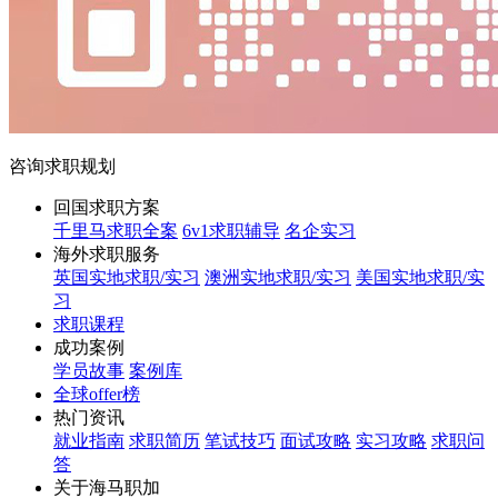
咨询求职规划
回国求职方案
千里马求职全案
6v1求职辅导
名企实习
海外求职服务
英国实地求职/实习
澳洲实地求职/实习
美国实地求职/实
习
求职课程
成功案例
学员故事
案例库
全球offer榜
热门资讯
就业指南
求职简历
笔试技巧
面试攻略
实习攻略
求职问
答
关于海马职加