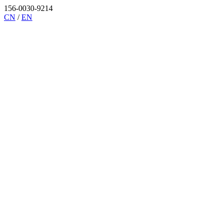
156-0030-9214
CN
/
EN