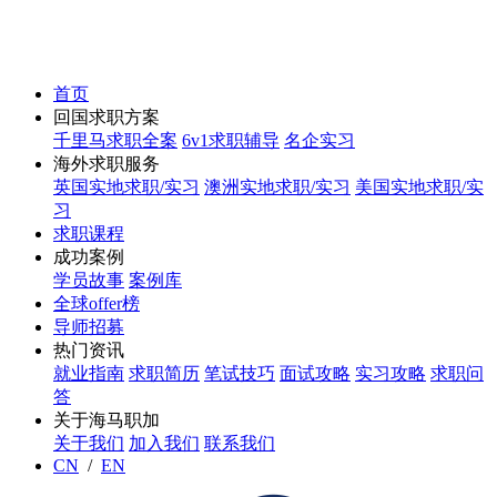
首页
回国求职方案
千里马求职全案
6v1求职辅导
名企实习
海外求职服务
英国实地求职/实习
澳洲实地求职/实习
美国实地求职/实
习
求职课程
成功案例
学员故事
案例库
全球offer榜
导师招募
热门资讯
就业指南
求职简历
笔试技巧
面试攻略
实习攻略
求职问
答
关于海马职加
关于我们
加入我们
联系我们
CN
/
EN