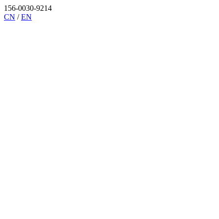
156-0030-9214
CN
/
EN