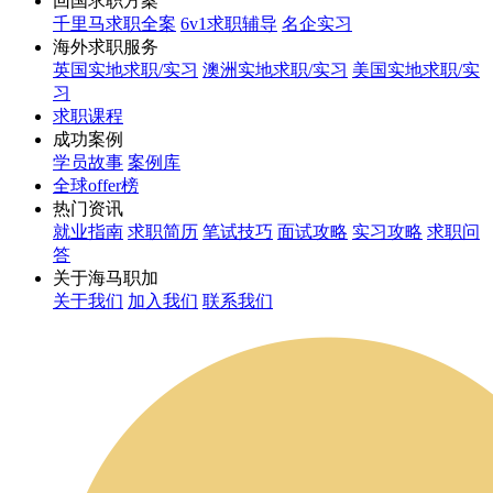
回国求职方案
千里马求职全案
6v1求职辅导
名企实习
海外求职服务
英国实地求职/实习
澳洲实地求职/实习
美国实地求职/实
习
求职课程
成功案例
学员故事
案例库
全球offer榜
热门资讯
就业指南
求职简历
笔试技巧
面试攻略
实习攻略
求职问
答
关于海马职加
关于我们
加入我们
联系我们