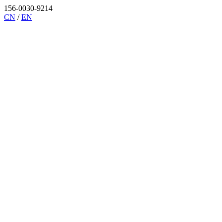
156-0030-9214
CN
/
EN