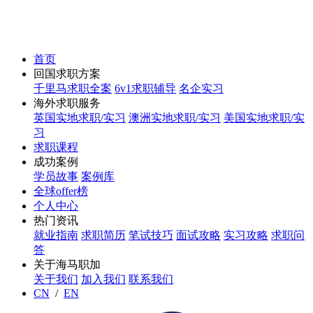
首页
回国求职方案
千里马求职全案
6v1求职辅导
名企实习
海外求职服务
英国实地求职/实习
澳洲实地求职/实习
美国实地求职/实
习
求职课程
成功案例
学员故事
案例库
全球offer榜
个人中心
热门资讯
就业指南
求职简历
笔试技巧
面试攻略
实习攻略
求职问
答
关于海马职加
关于我们
加入我们
联系我们
CN
/
EN