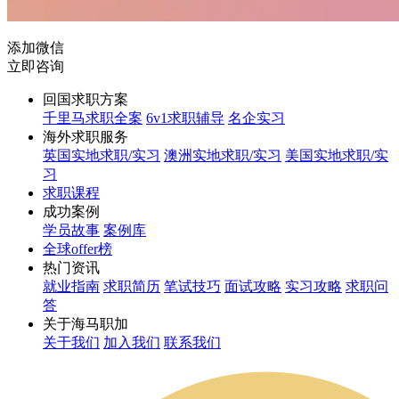
添加微信
立即咨询
回国求职方案
千里马求职全案
6v1求职辅导
名企实习
海外求职服务
英国实地求职/实习
澳洲实地求职/实习
美国实地求职/实
习
求职课程
成功案例
学员故事
案例库
全球offer榜
热门资讯
就业指南
求职简历
笔试技巧
面试攻略
实习攻略
求职问
答
关于海马职加
关于我们
加入我们
联系我们