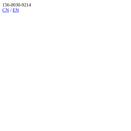
156-0030-9214
CN
/
EN