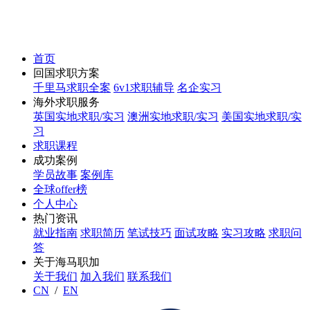
首页
回国求职方案
千里马求职全案
6v1求职辅导
名企实习
海外求职服务
英国实地求职/实习
澳洲实地求职/实习
美国实地求职/实
习
求职课程
成功案例
学员故事
案例库
全球offer榜
个人中心
热门资讯
就业指南
求职简历
笔试技巧
面试攻略
实习攻略
求职问
答
关于海马职加
关于我们
加入我们
联系我们
CN
/
EN