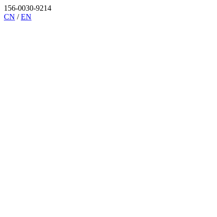
156-0030-9214
CN
/
EN