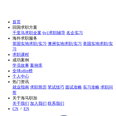
首页
回国求职方案
千里马求职全案
6v1求职辅导
名企实习
海外求职服务
英国实地求职/实习
澳洲实地求职/实习
美国实地求职/实
习
求职课程
成功案例
学员故事
案例库
全球offer榜
个人中心
热门资讯
就业指南
求职简历
笔试技巧
面试攻略
实习攻略
求职问
答
关于海马职加
关于我们
加入我们
联系我们
CN
/
EN