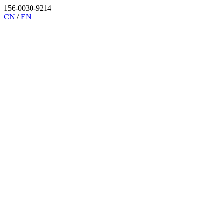
156-0030-9214
CN
/
EN