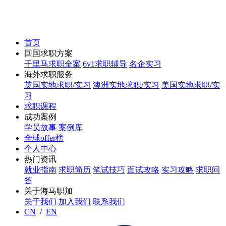
首页
回国求职方案
千里马求职全案
6v1求职辅导
名企实习
海外求职服务
英国实地求职/实习
澳洲实地求职/实习
美国实地求职/实
习
求职课程
成功案例
学员故事
案例库
全球offer榜
个人中心
热门资讯
就业指南
求职简历
笔试技巧
面试攻略
实习攻略
求职问
答
关于海马职加
关于我们
加入我们
联系我们
CN
/
EN