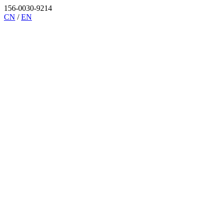
156-0030-9214
CN
/
EN