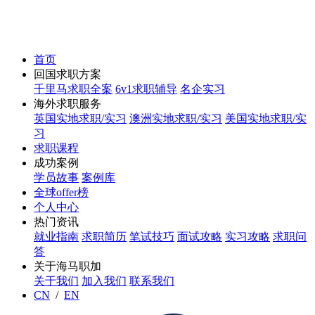
首页
回国求职方案
千里马求职全案
6v1求职辅导
名企实习
海外求职服务
英国实地求职/实习
澳洲实地求职/实习
美国实地求职/实
习
求职课程
成功案例
学员故事
案例库
全球offer榜
个人中心
热门资讯
就业指南
求职简历
笔试技巧
面试攻略
实习攻略
求职问
答
关于海马职加
关于我们
加入我们
联系我们
CN
/
EN