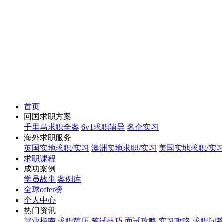
首页
回国求职方案
千里马求职全案
6v1求职辅导
名企实习
海外求职服务
英国实地求职/实习
澳洲实地求职/实习
美国实地求职/实
求职课程
成功案例
学员故事
案例库
全球offer榜
个人中心
热门资讯
就业指南
求职简历
笔试技巧
面试攻略
实习攻略
求职问