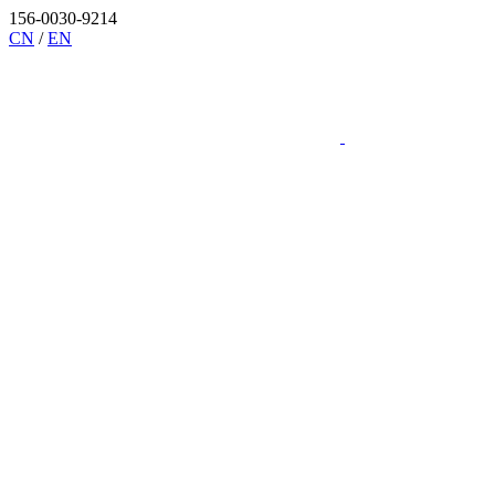
156-0030-9214
CN
/
EN