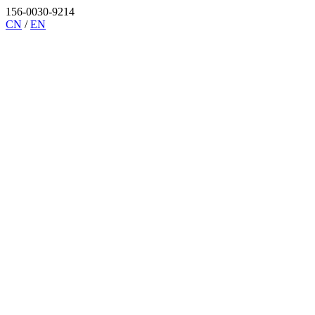
156-0030-9214
CN
/
EN