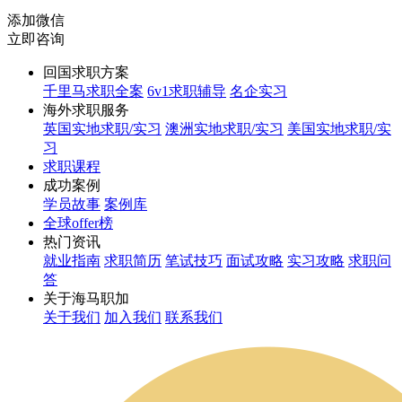
添加微信
立即咨询
回国求职方案
千里马求职全案
6v1求职辅导
名企实习
海外求职服务
英国实地求职/实习
澳洲实地求职/实习
美国实地求职/实
习
求职课程
成功案例
学员故事
案例库
全球offer榜
热门资讯
就业指南
求职简历
笔试技巧
面试攻略
实习攻略
求职问
答
关于海马职加
关于我们
加入我们
联系我们