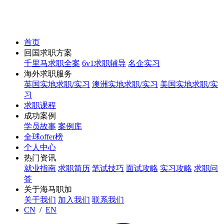
首页
回国求职方案
千里马求职全案
6v1求职辅导
名企实习
海外求职服务
英国实地求职/实习
澳洲实地求职/实习
美国实地求职/实
习
求职课程
成功案例
学员故事
案例库
全球offer榜
个人中心
热门资讯
就业指南
求职简历
笔试技巧
面试攻略
实习攻略
求职问
答
关于海马职加
关于我们
加入我们
联系我们
CN
/
EN