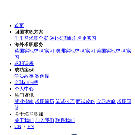
首页
回国求职方案
千里马求职全案
6v1求职辅导
名企实习
海外求职服务
英国实地求职/实习
澳洲实地求职/实习
美国实地求职/实
习
求职课程
成功案例
学员故事
案例库
全球offer榜
个人中心
热门资讯
就业指南
求职简历
笔试技巧
面试攻略
实习攻略
求职问
答
关于海马职加
关于我们
加入我们
联系我们
CN
/
EN