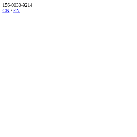
156-0030-9214
CN
/
EN