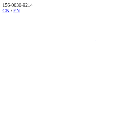
156-0030-9214
CN
/
EN