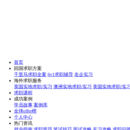
首页
回国求职方案
千里马求职全案
6v1求职辅导
名企实习
海外求职服务
英国实地求职/实习
澳洲实地求职/实习
美国实地求职/实
求职课程
成功案例
学员故事
案例库
全球offer榜
个人中心
热门资讯
就业指南
求职简历
笔试技巧
面试攻略
实习攻略
求职问