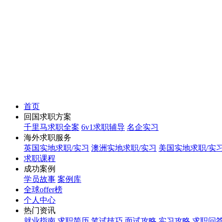
首页
回国求职方案
千里马求职全案
6v1求职辅导
名企实习
海外求职服务
英国实地求职/实习
澳洲实地求职/实习
美国实地求职/实
求职课程
成功案例
学员故事
案例库
全球offer榜
个人中心
热门资讯
就业指南
求职简历
笔试技巧
面试攻略
实习攻略
求职问