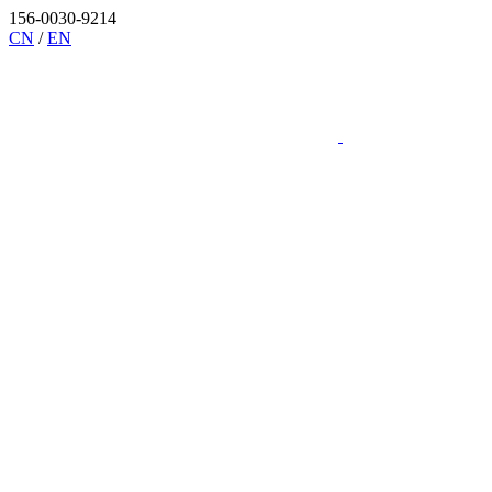
156-0030-9214
CN
/
EN