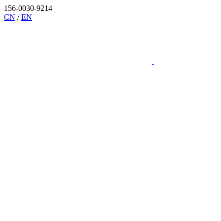
156-0030-9214
CN
/
EN