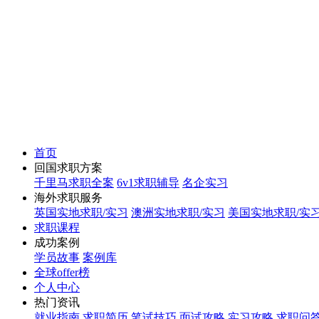
首页
回国求职方案
千里马求职全案
6v1求职辅导
名企实习
海外求职服务
英国实地求职/实习
澳洲实地求职/实习
美国实地求职/实
求职课程
成功案例
学员故事
案例库
全球offer榜
个人中心
热门资讯
就业指南
求职简历
笔试技巧
面试攻略
实习攻略
求职问