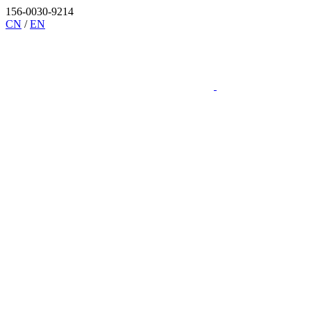
156-0030-9214
CN
/
EN