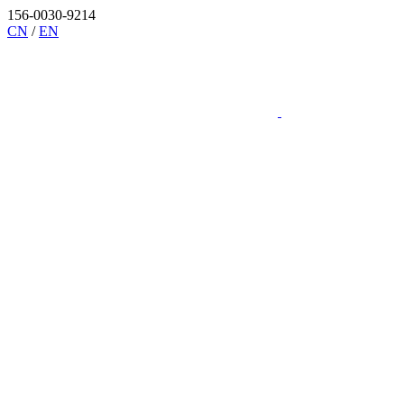
156-0030-9214
CN
/
EN