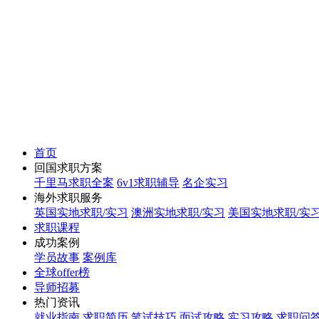
首页
回国求职方案
千里马求职全案
6v1求职辅导
名企实习
海外求职服务
英国实地求职/实习
澳洲实地求职/实习
美国实地求职/实
求职课程
成功案例
学员故事
案例库
全球offer榜
导师招募
热门资讯
就业指南
求职简历
笔试技巧
面试攻略
实习攻略
求职问