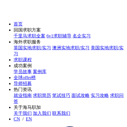
首页
回国求职方案
千里马求职全案
6v1求职辅导
名企实习
海外求职服务
英国实地求职/实习
澳洲实地求职/实习
美国实地求职/实
习
求职课程
成功案例
学员故事
案例库
全球offer榜
导师招募
热门资讯
就业指南
求职简历
笔试技巧
面试攻略
实习攻略
求职问
答
关于海马职加
关于我们
加入我们
联系我们
CN
/
EN