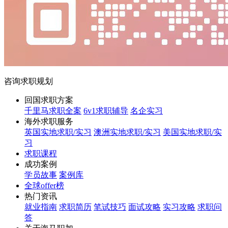
咨询求职规划
回国求职方案
千里马求职全案
6v1求职辅导
名企实习
海外求职服务
英国实地求职/实习
澳洲实地求职/实习
美国实地求职/实
习
求职课程
成功案例
学员故事
案例库
全球offer榜
热门资讯
就业指南
求职简历
笔试技巧
面试攻略
实习攻略
求职问
答