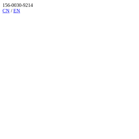
156-0030-9214
CN
/
EN