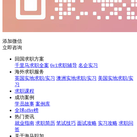
添加微信
立即咨询
回国求职方案
千里马求职全案
6v1求职辅导
名企实习
海外求职服务
英国实地求职/实习
澳洲实地求职/实习
美国实地求职/实
习
求职课程
成功案例
学员故事
案例库
全球offer榜
热门资讯
就业指南
求职简历
笔试技巧
面试攻略
实习攻略
求职问
答
关于海马职加