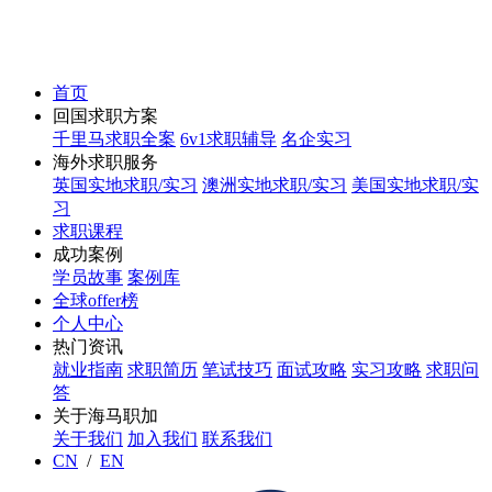
首页
回国求职方案
千里马求职全案
6v1求职辅导
名企实习
海外求职服务
英国实地求职/实习
澳洲实地求职/实习
美国实地求职/实
习
求职课程
成功案例
学员故事
案例库
全球offer榜
个人中心
热门资讯
就业指南
求职简历
笔试技巧
面试攻略
实习攻略
求职问
答
关于海马职加
关于我们
加入我们
联系我们
CN
/
EN