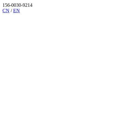
156-0030-9214
CN
/
EN