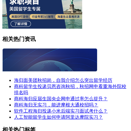
相关热门资讯
海归面美团秋招岗，自我介绍怎么突出留学经历
商科留学生投递贝恩咨询秋招，秋招网申看重海外院校
排名吗
商科海归应届生国央企网申通过率怎么提升？
商科海归无实习，能进摩根大通校招吗？
软件工程海归投递小米后端实习面试考什么？
人工智能留学生如何申请阿里达摩院实习？
相关热门标签