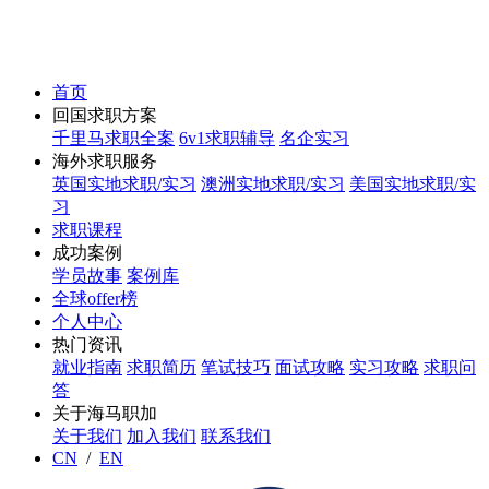
首页
回国求职方案
千里马求职全案
6v1求职辅导
名企实习
海外求职服务
英国实地求职/实习
澳洲实地求职/实习
美国实地求职/实
习
求职课程
成功案例
学员故事
案例库
全球offer榜
个人中心
热门资讯
就业指南
求职简历
笔试技巧
面试攻略
实习攻略
求职问
答
关于海马职加
关于我们
加入我们
联系我们
CN
/
EN