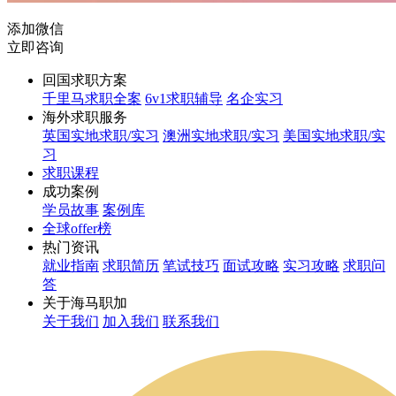
添加微信
立即咨询
回国求职方案
千里马求职全案
6v1求职辅导
名企实习
海外求职服务
英国实地求职/实习
澳洲实地求职/实习
美国实地求职/实
习
求职课程
成功案例
学员故事
案例库
全球offer榜
热门资讯
就业指南
求职简历
笔试技巧
面试攻略
实习攻略
求职问
答
关于海马职加
关于我们
加入我们
联系我们