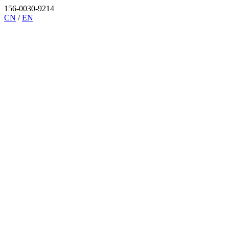
156-0030-9214
CN
/
EN